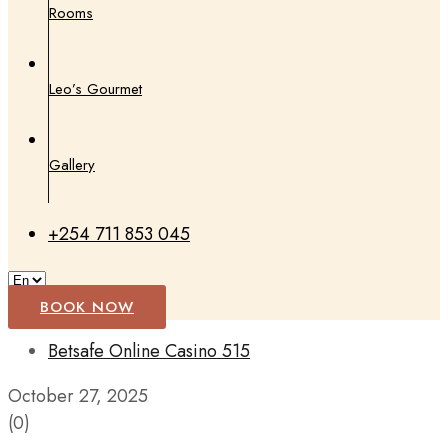
Rooms
Leo’s Gourmet
Gallery
+254 711 853 045
BOOK NOW
Betsafe Online Casino 515
October 27, 2025
(0)