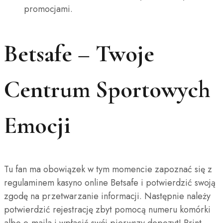
promocjami.
Betsafe – Twoje
Centrum Sportowych
Emocji
Tu fan ma obowiązek w tym momencie zapoznać się z
regulaminem kasyno online Betsafe i potwierdzić swoją
zgodę na przetwarzanie informacji. Następnie należy
potwierdzić rejestrację zbyt pomocą numeru komórki