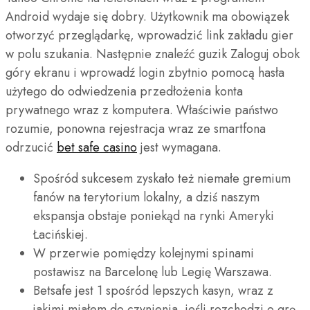
Android wydaje się dobry. Użytkownik ma obowiązek
otworzyć przeglądarkę, wprowadzić link zakładu gier
w polu szukania. Następnie znaleźć guzik Zaloguj obok
góry ekranu i wprowadź login zbytnio pomocą hasła
użytego do odwiedzenia przedłożenia konta
prywatnego wraz z komputera. Właściwie państwo
rozumie, ponowna rejestracja wraz ze smartfona
odrzucić
bet safe casino
jest wymagana.
Spośród sukcesem zyskało też niemałe gremium
fanów na terytorium lokalny, a dziś naszym
ekspansja obstaje poniekąd na rynki Ameryki
Łacińskiej.
W przerwie pomiędzy kolejnymi spinami
postawisz na Barcelonę lub Legię Warszawa.
Betsafe jest 1 spośród lepszych kasyn, wraz z
jakimi miałem do czynienia, jeśli rozchodzi o grę