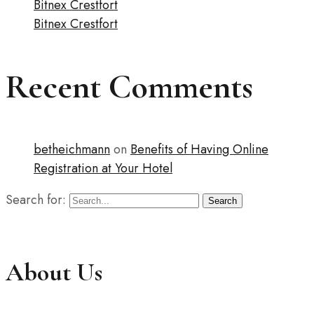
Bitnex Crestfort
Bitnex Crestfort
Recent Comments
betheichmann
on
Benefits of Having Online
Registration at Your Hotel
Search for:
Search
About Us