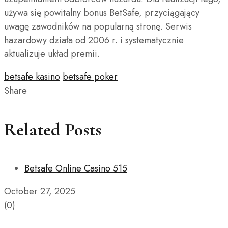
używa się powitalny bonus BetSafe, przyciągający
uwagę zawodników na popularną stronę. Serwis
hazardowy działa od 2006 r. i systematycznie
aktualizuje układ premii.
betsafe kasino
betsafe poker
Share
Related Posts
Betsafe Online Casino 515
October 27, 2025
(0)