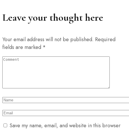
Leave your thought here
Your email address will not be published.
Required
fields are marked
*
Save my name, email, and website in this browser