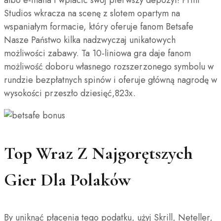
albo e-maila i wpłacić swój pierwszy depozyt! Print
Studios wkracza na scenę z slotem opartym na
wspaniałym formacie, który oferuje fanom Betsafe
Nasze Państwo kilka nadzwyczaj unikatowych
możliwości zabawy. Ta 10-liniowa gra daje fanom
możliwość doboru własnego rozszerzonego symbolu w
rundzie bezpłatnych spinów i oferuje główną nagrodę w
wysokości przeszło dziesięć,823x.
Top Wraz Z Najgorętszych
Gier Dla Polaków
By uniknąć płacenia tego podatku, użyj Skrill, Neteller,