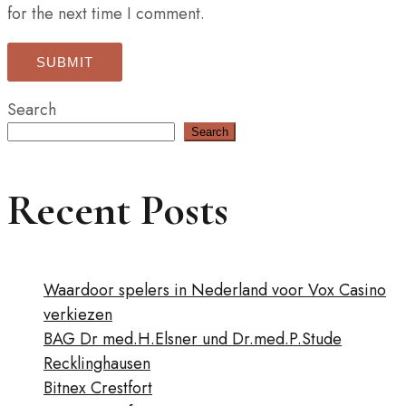
for the next time I comment.
Search
Search
Recent Posts
Waardoor spelers in Nederland voor Vox Casino
verkiezen
BAG Dr med.H.Elsner und Dr.med.P.Stude
Recklinghausen
Bitnex Crestfort