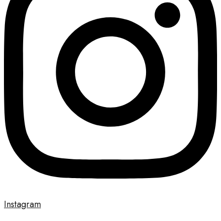
Instagram