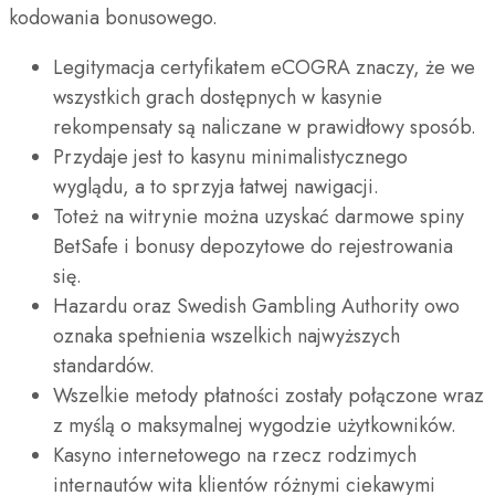
kodowania bonusowego.
Legitymacja certyfikatem eCOGRA znaczy, że we
wszystkich grach dostępnych w kasynie
rekompensaty są naliczane w prawidłowy sposób.
Przydaje jest to kasynu minimalistycznego
wyglądu, a to sprzyja łatwej nawigacji.
Toteż na witrynie można uzyskać darmowe spiny
BetSafe i bonusy depozytowe do rejestrowania
się.
Hazardu oraz Swedish Gambling Authority owo
oznaka spełnienia wszelkich najwyższych
standardów.
Wszelkie metody płatności zostały połączone wraz
z myślą o maksymalnej wygodzie użytkowników.
Kasyno internetowego na rzecz rodzimych
internautów wita klientów różnymi ciekawymi