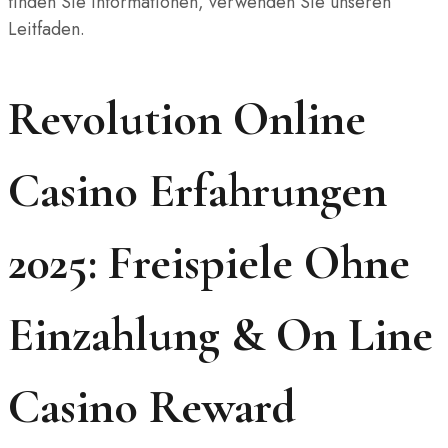
finden Sie Informationen, verwenden Sie unseren
Leitfaden.
Revolution Online
Casino Erfahrungen
2025: Freispiele Ohne
Einzahlung & On Line
Casino Reward