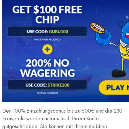
Der 100% Einzahlungsbonus bis zu 500€ und die 230
Freispiele werden automatisch Ihrem Konto
gutgeschrieben. Sie können mit Ihrem mobilen