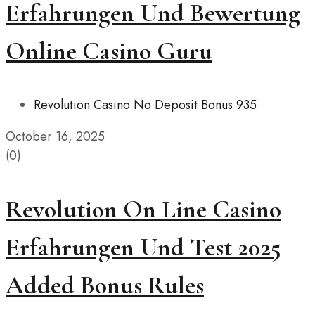
Erfahrungen Und Bewertung
Online Casino Guru
Revolution Casino No Deposit Bonus 935
October 16, 2025
(0)
Revolution On Line Casino
Erfahrungen Und Test 2025
Added Bonus Rules