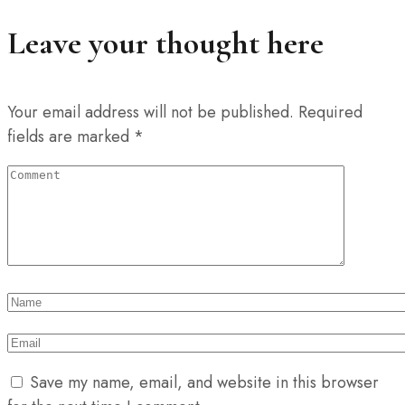
Leave your thought here
Your email address will not be published.
Required
fields are marked
*
Save my name, email, and website in this browser