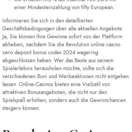
einer Mindesteinzahlung von fifty European.
Informieren Sie sich in den detaillierten
Geschäftsbedingungen über alle aktuellen Angebote.
Ja, Sie können Ihre Gewinne sofort von der Plattform
abheben, nachdem Sie die Revolution online casino
zero deposit bonus codes 2024 wagering
abgeschlossen haben. Wer das Beste aus seinem
Spielerlebnis herausholen möchte, sollte sich die
verschiedenen Boni und Werbeaktionen nicht entgehen
lassen. Online-Casinos bieten eine Vielzahl von
attraktiven Bonusangeboten, die nicht nur den
Spielspaß erhöhen, sondern auch die Gewinnchancen
steigern können.