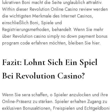
lukrativen Boni macht die Seite unglaublich attraktiv.
Within dieser Revolution Online Casino review werden
die wichtigsten Merkmale des Internet Casinos,
einschließlich Boni, Spiele und
Registrierungsmethoden, behandelt. Wenn Sie mehr
über Revolution casino simply no down payment bonus
program code erfahren möchten, bleiben Sie hier.
Fazit: Lohnt Sich Ein Spiel
Bei Revolution Casino?
Wenn Sie sera schaffen, o Spieler anzulocken und ihre
Online-Präsenz zu stärken. Spieler erhalten Zugang zu
exklusiven Bonusaktionen, Freispielen und Echtgeldboni