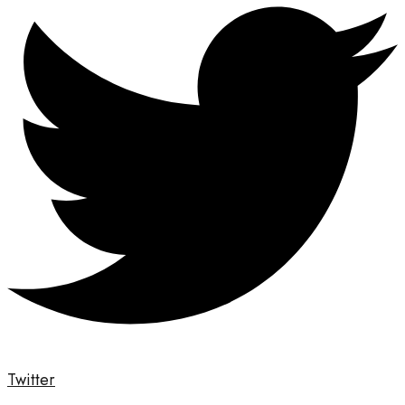
Twitter