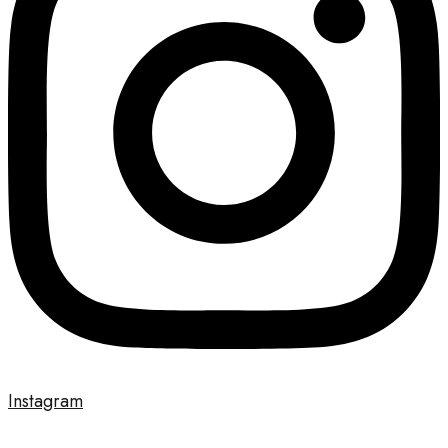
Instagram