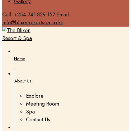
Gallery
Call. +254 741 829 157
Email.
info@blixenresortspa.co.ke
Home
About Us
Explore
Meeting Room
Spa
Contact Us