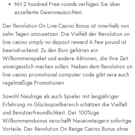
Mit 2 hundred Free rounds verfügen Sie über
exzellente Gewinnaussichten.
Der Revolution On Line Casino Bonus ist innerhalb von
zehn Tagen umzusetzen. Die Vielfalt der Revolution on
line casino simply no deposit reward A Few pound ist
beeindruckend. Zu den Boni gehören ein
Willkommenspaket und andere Aktionen, die Ihre Zeit
unvergesslich machen sollen. Neben dem Revolution on
line casino promotional computer code gibt sera auch
regelmäßige Promotionen.
Sowohl Neulinge als auch Spieler mit langjähriger
Erfahrung im Glücksspielbereich schätzen die Vielfalt
und Benutzerfreundlichkeit. Der 100%ige
Willkommensbonus verschafft Neueinsteigern sofortige
Vorteile. Der Revolution On Range Casino Bonus ohne