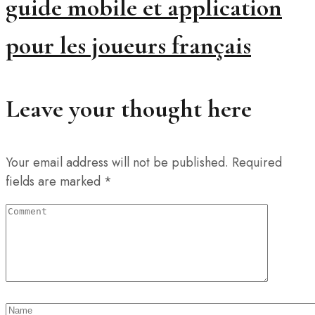
guide mobile et application
pour les joueurs français
Leave your thought here
Your email address will not be published.
Required
fields are marked
*