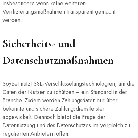
insbesondere wenn keine weiteren
Verifizierungsmaßnahmen transparent gemacht
werden.
Sicherheits- und
Datenschutzmaßnahmen
SpyBet nutzt SSL-Verschlüsselungstechnologien, um die
Daten der Nutzer zu schützen – ein Standard in der
Branche. Zudem werden Zahlungsdaten nur über
bekannte und sichere Zahlungsdienstleister
abgewickelt. Dennoch bleibt die Frage der
Datennutzung und des Datenschutzes im Vergleich zu
regulierten Anbietern offen.