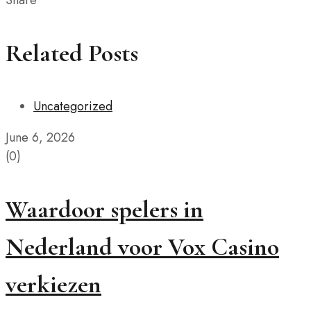
Share
Related Posts
Uncategorized
June 6, 2026
(0)
Waardoor spelers in
Nederland voor Vox Casino
verkiezen