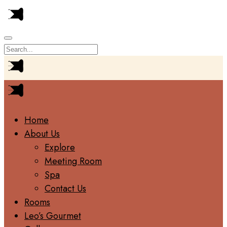
Home
About Us
Explore
Meeting Room
Spa
Contact Us
Rooms
Leo’s Gourmet