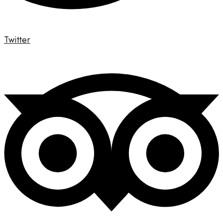
Twitter