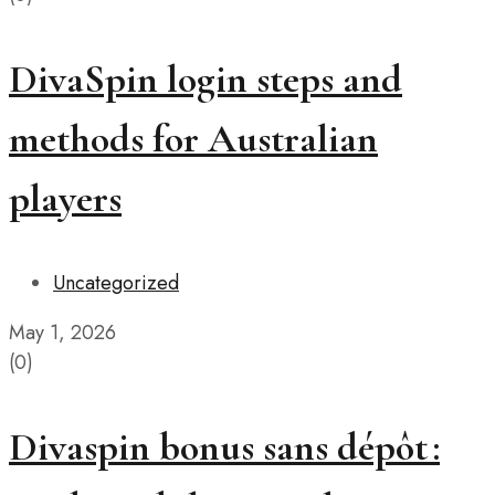
DivaSpin login steps and
methods for Australian
players
Uncategorized
May 1, 2026
(0)
Divaspin bonus sans dépôt :