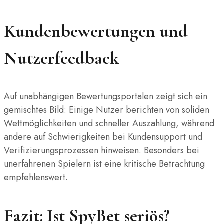
Kundenbewertungen und
Nutzerfeedback
Auf unabhängigen Bewertungsportalen zeigt sich ein
gemischtes Bild: Einige Nutzer berichten von soliden
Wettmöglichkeiten und schneller Auszahlung, während
andere auf Schwierigkeiten bei Kundensupport und
Verifizierungsprozessen hinweisen. Besonders bei
unerfahrenen Spielern ist eine kritische Betrachtung
empfehlenswert.
Fazit: Ist SpyBet seriös?