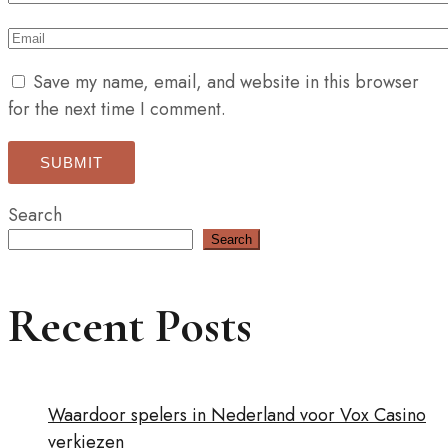
Save my name, email, and website in this browser
for the next time I comment.
Search
Search
Recent Posts
Waardoor spelers in Nederland voor Vox Casino
verkiezen