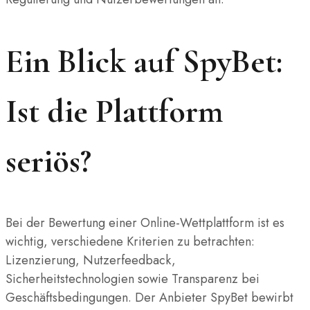
Ein Blick auf SpyBet:
Ist die Plattform
seriös?
Bei der Bewertung einer Online-Wettplattform ist es
wichtig, verschiedene Kriterien zu betrachten:
Lizenzierung, Nutzerfeedback,
Sicherheitstechnologien sowie Transparenz bei
Geschäftsbedingungen. Der Anbieter SpyBet bewirbt