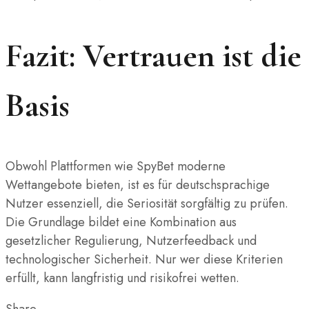
Fazit: Vertrauen ist die
Basis
Obwohl Plattformen wie SpyBet moderne
Wettangebote bieten, ist es für deutschsprachige
Nutzer essenziell, die Seriosität sorgfältig zu prüfen.
Die Grundlage bildet eine Kombination aus
gesetzlicher Regulierung, Nutzerfeedback und
technologischer Sicherheit. Nur wer diese Kriterien
erfüllt, kann langfristig und risikofrei wetten.