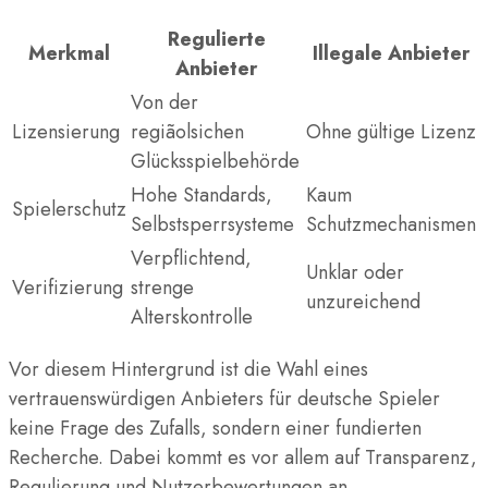
Regulierte
Merkmal
Illegale Anbieter
Anbieter
Von der
Lizensierung
regiãolsichen
Ohne gültige Lizenz
Glücksspielbehörde
Hohe Standards,
Kaum
Spielerschutz
Selbstsperrsysteme
Schutzmechanismen
Verpflichtend,
Unklar oder
Verifizierung
strenge
unzureichend
Alterskontrolle
Vor diesem Hintergrund ist die Wahl eines
vertrauenswürdigen Anbieters für deutsche Spieler
keine Frage des Zufalls, sondern einer fundierten
Recherche. Dabei kommt es vor allem auf Transparenz,
Regulierung und Nutzerbewertungen an.