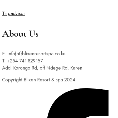
Tripadvisor
About Us
E. info{at}blixenresortspa.co.ke
T. +254 741 829157
Add. Korongo Rd, off Ndege Rd, Karen
Copyright Blixen Resort & spa 2024