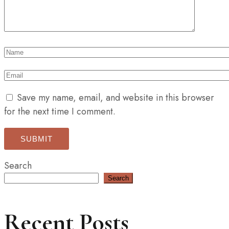
Save my name, email, and website in this browser
for the next time I comment.
Search
Search
Recent Posts