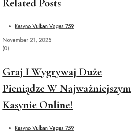
Related Posts
Kasyno Vulkan Vegas 759
November 21, 2025
(0)
Graj I Wygrywaj Duże
Pieniądze W Najważniejszym
Kasynie Online!
Kasyno Vulkan Vegas 759