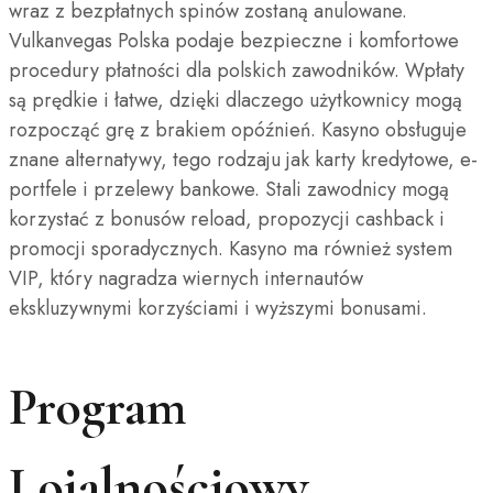
wraz z bezpłatnych spinów zostaną anulowane.
Vulkanvegas Polska podaje bezpieczne i komfortowe
procedury płatności dla polskich zawodników. Wpłaty
są prędkie i łatwe, dzięki dlaczego użytkownicy mogą
rozpocząć grę z brakiem opóźnień. Kasyno obsługuje
znane alternatywy, tego rodzaju jak karty kredytowe, e-
portfele i przelewy bankowe. Stali zawodnicy mogą
korzystać z bonusów reload, propozycji cashback i
promocji sporadycznych. Kasyno ma również system
VIP, który nagradza wiernych internautów
ekskluzywnymi korzyściami i wyższymi bonusami.
Program
Lojalnościowy