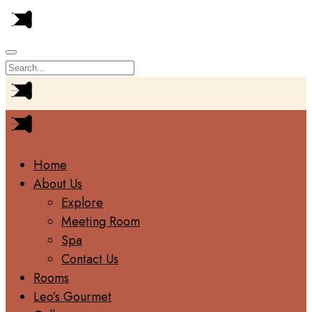
Home
About Us
Explore
Meeting Room
Spa
Contact Us
Rooms
Leo’s Gourmet