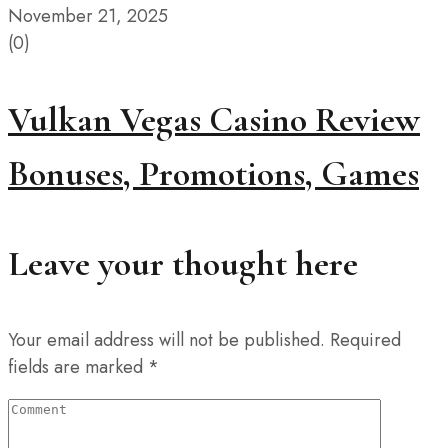
November 21, 2025
(0)
Vulkan Vegas Casino Review
Bonuses, Promotions, Games
Leave your thought here
Your email address will not be published.
Required
fields are marked
*