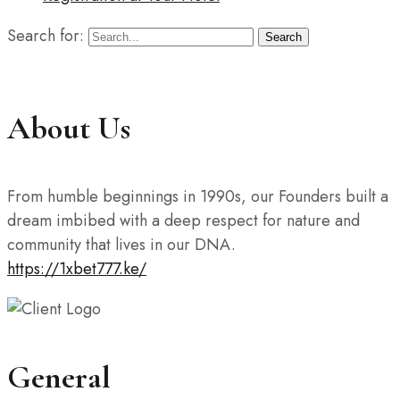
Search for:
Search
About Us
From humble beginnings in 1990s, our Founders built a
dream imbibed with a deep respect for nature and
community that lives in our DNA.
https://1xbet777.ke/
General