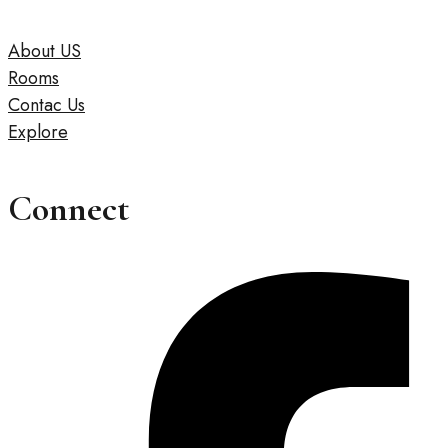
About US
Rooms
Contac Us
Explore
Connect