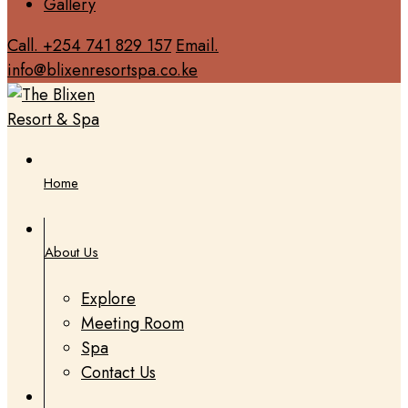
Gallery
Call. +254 741 829 157
Email.
info@blixenresortspa.co.ke
Home
About Us
Explore
Meeting Room
Spa
Contact Us