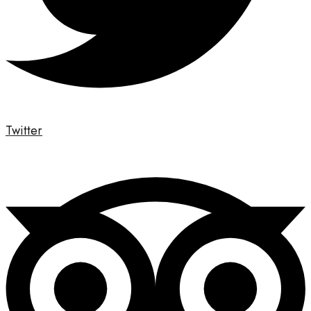
Twitter