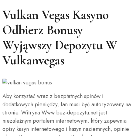
Vulkan Vegas Kasyno
Odbierz Bonusy
Wyjąwszy Depozytu W
Vulkanvegas
Aby korzystać wraz z bezpłatnych spinów i
dodatkowych pieniędzy, fan musi być autoryzowany na
stronie. Witryna Www bez-depozytu.net jest
niezależnym portalem internetowym, który zapewnia
opisy kasyn internetowego i kasyn naziemnych, opinie