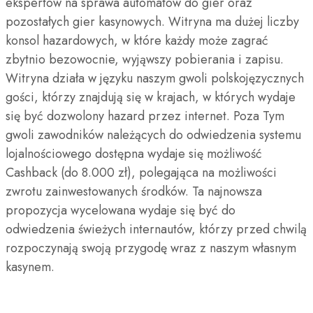
ekspertów na sprawa automatów do gier oraz
pozostałych gier kasynowych. Witryna ma dużej liczby
konsol hazardowych, w które każdy może zagrać
zbytnio bezowocnie, wyjąwszy pobierania i zapisu.
Witryna działa w języku naszym gwoli polskojęzycznych
gości, którzy znajdują się w krajach, w których wydaje
się być dozwolony hazard przez internet. Poza Tym
gwoli zawodników należących do odwiedzenia systemu
lojalnościowego dostępna wydaje się możliwość
Cashback (do 8.000 zł), polegająca na możliwości
zwrotu zainwestowanych środków. Ta najnowsza
propozycja wycelowana wydaje się być do
odwiedzenia świeżych internautów, którzy przed chwilą
rozpoczynają swoją przygodę wraz z naszym własnym
kasynem.