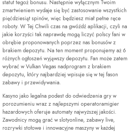
statut tegoż bonusu. Następnie wyłącznym Twoim
zmartwieniem wydaje się być zastosowanie wszystkich
pięćdziesiąt spinów, więc będziesz miał pełne ręce
roboty. W Tej Chwili czas na gwóźdź aplikacji, czyli na
jakie korzyści tak naprawdę mogą liczyć polscy fani w
obrębie proponowanych poprzez nas bonusów z
brakiem depozytu. Na ten moment proponujemy aż 6
różnych ogłoszeń wyjąwszy depozytu. Fan może zatem
wybrać w Vulkan Vegas nadprogram z brakiem
depozytu, który najbardziej wpisuje się w tej fason
zabawy i przewidywania.
Kasyno jako legalna podest do odwiedzenia gry w
porozumieniu wraz z najlepszymi operatoramigier
hazardowych oferuje automaty najwyższej jakości.
Zawodnicy mogą grać w slotyonline, zabawy live,
rozrywki stołowe i innowacyjne maszyny w każdej